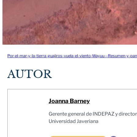
Por-el-mar-y-la-tierra-guajiros-vuela-el-viento-Wayuu-–Resumen-y-p
AUTOR
Joanna Barney
Gerente general de INDEPAZ y directora
Universidad Javeriana