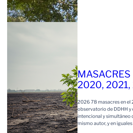
MASACRES 
2020, 2021,
2026 78 masacres en el 2
observatorio de DDHH y c
intencional y simultáneo 
mismo autor, y en iguale