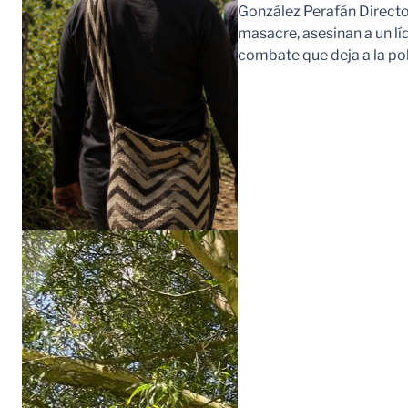
González Perafán Directo
masacre, asesinan a un lí
combate que deja a la po