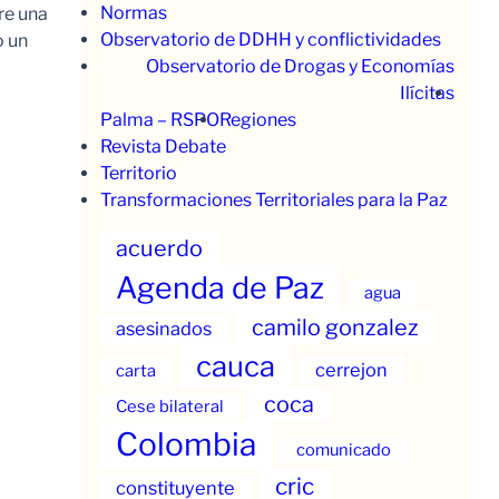
Normas
re una
Observatorio de DDHH y conflictividades
o un
Observatorio de Drogas y Economías
Ilícitas
Palma – RSPO
Regiones
Revista Debate
Territorio
Transformaciones Territoriales para la Paz
acuerdo
Agenda de Paz
agua
camilo gonzalez
asesinados
cauca
cerrejon
carta
coca
Cese bilateral
Colombia
comunicado
cric
constituyente