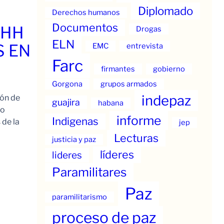
Diplomado
Derechos humanos
Documentos
.HH
Drogas
ELN
S EN
EMC
entrevista
Farc
firmantes
gobierno
Gorgona
grupos armados
indepaz
ión de
guajira
habana
to
informe
Indigenas
 de la
jep
Lecturas
justicia y paz
líderes
lideres
Paramilitares
Paz
paramilitarismo
proceso de paz