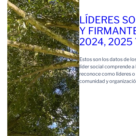
LÍDERES SO
Y FIRMANT
2024, 2025
Estos son los datos de lo
líder social comprende a
reconoce como líderes o l
comunidad y organización