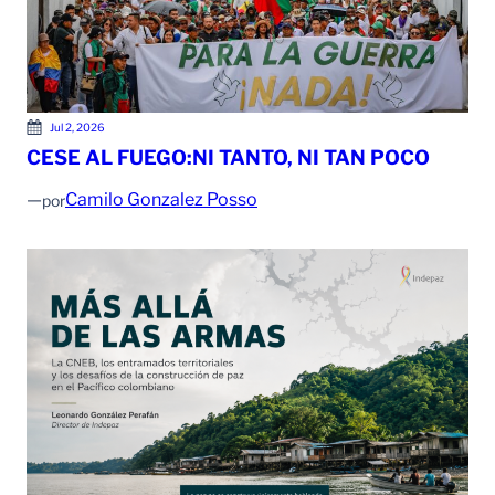
Jul 2, 2026
CESE AL FUEGO:NI TANTO, NI TAN POCO
—
Camilo Gonzalez Posso
por