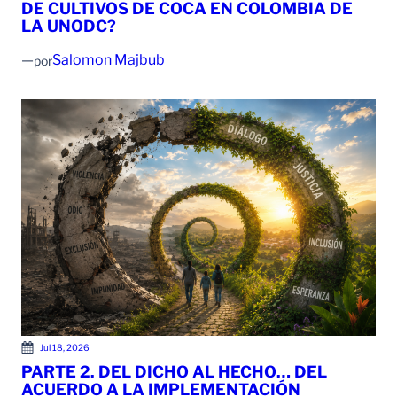
DE CULTIVOS DE COCA EN COLOMBIA DE
LA UNODC?
—
Salomon Majbub
por
Jul 18, 2026
PARTE 2. DEL DICHO AL HECHO… DEL
ACUERDO A LA IMPLEMENTACIÓN