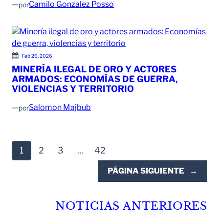
—
Camilo Gonzalez Posso
por
Feb 26, 2026
MINERÍA ILEGAL DE ORO Y ACTORES
ARMADOS: ECONOMÍAS DE GUERRA,
VIOLENCIAS Y TERRITORIO
—
Salomon Majbub
por
1
2
3
…
42
PÁGINA SIGUIENTE
→
NOTICIAS ANTERIORES