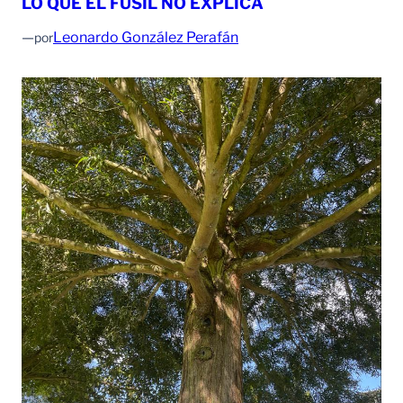
LO QUE EL FUSIL NO EXPLICA
—
Leonardo González Perafán
por