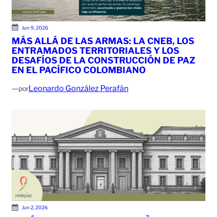
Jun 9, 2026
MÁS ALLÁ DE LAS ARMAS: LA CNEB, LOS
ENTRAMADOS TERRITORIALES Y LOS
DESAFÍOS DE LA CONSTRUCCIÓN DE PAZ
EN EL PACÍFICO COLOMBIANO
—
Leonardo González Perafán
por
Jun 2, 2026