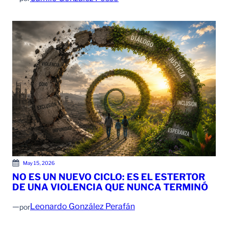
May 15, 2026
NO ES UN NUEVO CICLO: ES EL ESTERTOR
DE UNA VIOLENCIA QUE NUNCA TERMINÓ
—
Leonardo González Perafán
por