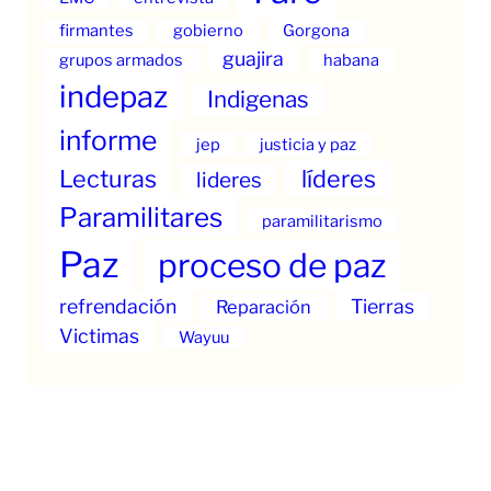
firmantes
gobierno
Gorgona
guajira
grupos armados
habana
indepaz
Indigenas
informe
jep
justicia y paz
Lecturas
líderes
lideres
Paramilitares
paramilitarismo
Paz
proceso de paz
refrendación
Tierras
Reparación
Victimas
Wayuu