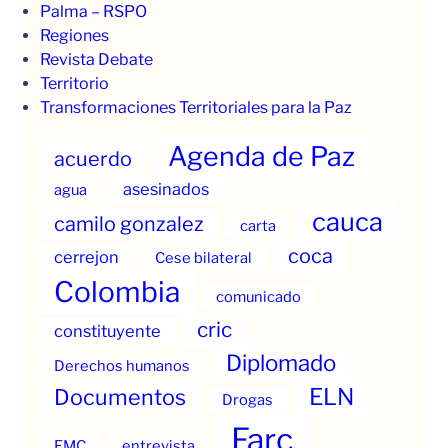
Palma – RSPO
Regiones
Revista Debate
Territorio
Transformaciones Territoriales para la Paz
Agenda de Paz
acuerdo
asesinados
agua
cauca
camilo gonzalez
carta
coca
cerrejon
Cese bilateral
Colombia
comunicado
cric
constituyente
Diplomado
Derechos humanos
ELN
Documentos
Drogas
Farc
EMC
entrevista