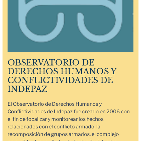
OBSERVATORIO DE
DERECHOS HUMANOS Y
CONFLICTIVIDADES DE
INDEPAZ
El Observatorio de Derechos Humanos y
Conflictividades de Indepaz fue creado en 2006 con
el fin de focalizar y monitorear los hechos
relacionados con el conflicto armado, la
recomposición de grupos armados, el complejo