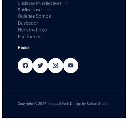
Unidades Investigativas
Publicaciones
Quienes Somos
Buscador
Nuestro Logo
Escribenos
Redes
Facebook
Twitter
Instagram
YouTube
Copyright © 2026
Indepaz
|
Web Design by
Setian Studio