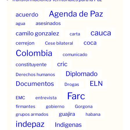
Agenda de Paz
acuerdo
asesinados
agua
cauca
camilo gonzalez
carta
coca
cerrejon
Cese bilateral
Colombia
comunicado
cric
constituyente
Diplomado
Derechos humanos
ELN
Documentos
Drogas
Farc
EMC
entrevista
firmantes
gobierno
Gorgona
guajira
grupos armados
habana
indepaz
Indigenas