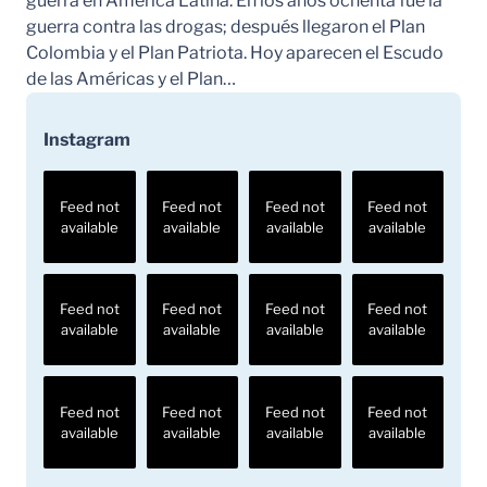
guerra en América Latina. En los años ochenta fue la
guerra contra las drogas; después llegaron el Plan
Colombia y el Plan Patriota. Hoy aparecen el Escudo
de las Américas y el Plan…
Instagram
Feed not
Feed not
Feed not
Feed not
available
available
available
available
Feed not
Feed not
Feed not
Feed not
available
available
available
available
Feed not
Feed not
Feed not
Feed not
available
available
available
available