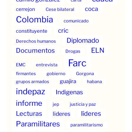
coca
cerrejon
Cese bilateral
Colombia
comunicado
cric
constituyente
Diplomado
Derechos humanos
ELN
Documentos
Drogas
Farc
EMC
entrevista
firmantes
gobierno
Gorgona
guajira
grupos armados
habana
indepaz
Indigenas
informe
jep
justicia y paz
Lecturas
líderes
lideres
Paramilitares
paramilitarismo