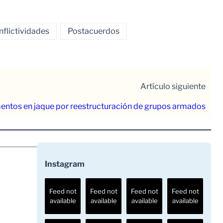
flictividades
Postacuerdos
Artículo siguiente
entos en jaque por reestructuración de grupos armados
Instagram
Feed not
Feed not
Feed not
Feed not
available
available
available
available