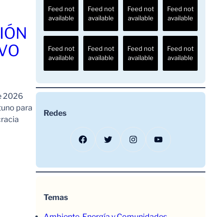
Feed not
Feed not
Feed not
Feed not
available
available
available
available
IÓN
AVO
Feed not
Feed not
Feed not
Feed not
available
available
available
available
de 2026
tuno para
Redes
cracia
Facebook
Twitter
Instagram
YouTube
Temas
Ambiente, Energía y Comunidades