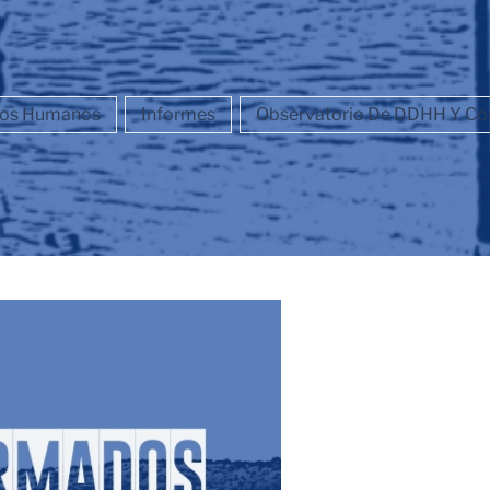
chos Humanos
Informes
Observatorio De DDHH Y Con