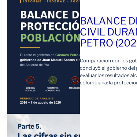
BALANCE D
CIVIL DURA
PETRO (202
Comparación con los gob
concluyó el gobierno del
evaluar los resultados a
colombiana: la protección