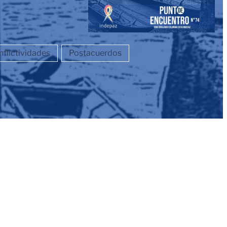
flictividades
Postacuerdos