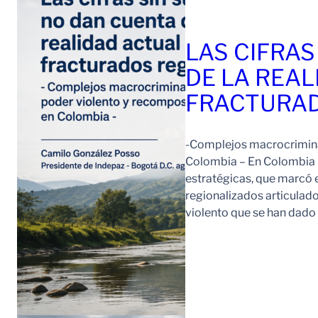
LAS CIFRAS
DE LA REAL
FRACTURAD
-Complejos macrocriminal
Colombia – En Colombia 
estratégicas, que marcó e
regionalizados articulad
violento que se han dad