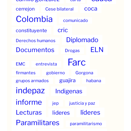
coca
cerrejon
Cese bilateral
Colombia
comunicado
cric
constituyente
Diplomado
Derechos humanos
ELN
Documentos
Drogas
Farc
EMC
entrevista
firmantes
gobierno
Gorgona
guajira
grupos armados
habana
indepaz
Indigenas
informe
jep
justicia y paz
Lecturas
líderes
lideres
Paramilitares
paramilitarismo