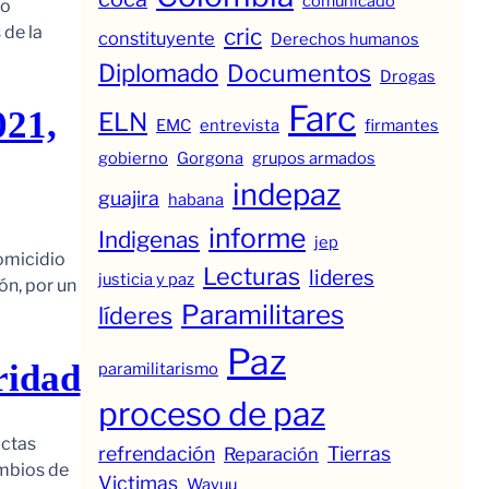
comunicado
to
 de la
cric
constituyente
Derechos humanos
Diplomado
Documentos
Drogas
Farc
021,
ELN
EMC
entrevista
firmantes
gobierno
Gorgona
grupos armados
indepaz
guajira
habana
informe
Indigenas
jep
omicidio
Lecturas
lideres
justicia y paz
ón, por un
Paramilitares
líderes
Paz
uridad
paramilitarismo
proceso de paz
uctas
refrendación
Tierras
Reparación
ambios de
Victimas
Wayuu