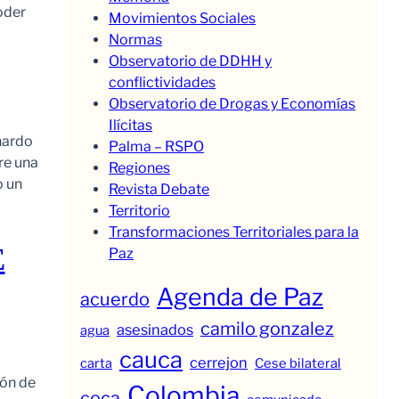
oder
Movimientos Sociales
Normas
Observatorio de DDHH y
conflictividades
Observatorio de Drogas y Economías
Ilícitas
nardo
Palma – RSPO
re una
Regiones
o un
Revista Debate
Territorio
Transformaciones Territoriales para la
E
Paz
Agenda de Paz
acuerdo
camilo gonzalez
asesinados
agua
cauca
cerrejon
carta
Cese bilateral
ión de
Colombia
coca