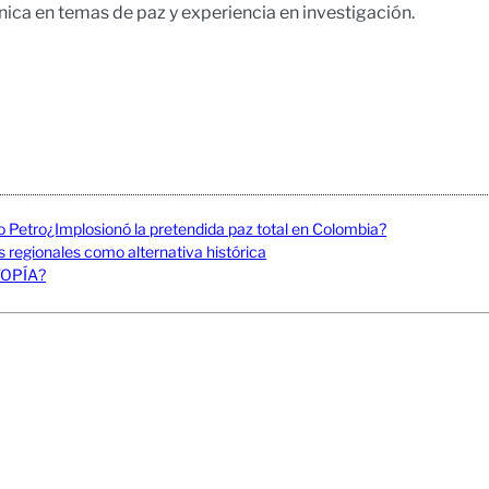
nica en temas de paz y experiencia en investigación.
no Petro¿Implosionó la pretendida paz total en Colombia?
egionales como alternativa histórica
TOPÍA?