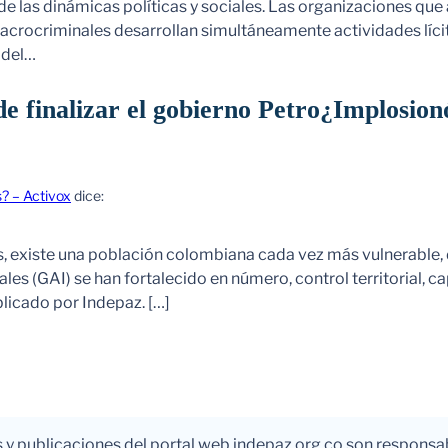
de las dinámicas políticas y sociales. Las organizaciones que
crocriminales desarrollan simultáneamente actividades líci
a del…
e finalizar el gobierno Petro¿Implosion
? – Activox
dice:
s, existe una población colombiana cada vez más vulnerable,
les (GAI) se han fortalecido en número, control territorial, c
blicado por Indepaz. […]
s y publicaciones del portal web indepaz.org.co son responsa