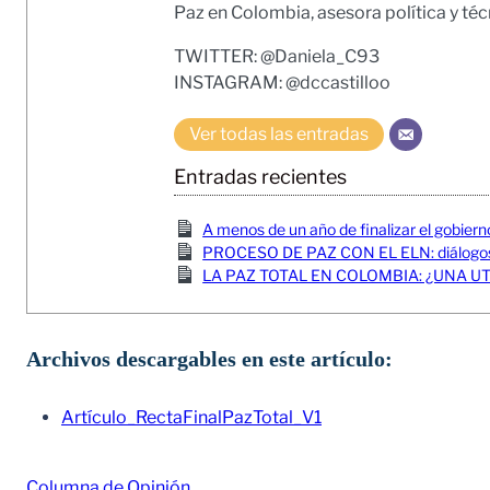
Paz en Colombia, asesora política y téc
TWITTER: @Daniela_C93
INSTAGRAM: @dccastilloo
Ver todas las entradas
Entradas recientes
A menos de un año de finalizar el gobier
PROCESO DE PAZ CON EL ELN: diálogos r
LA PAZ TOTAL EN COLOMBIA: ¿UNA U
Archivos descargables en este artículo:
Artículo_RectaFinalPazTotal_V1
Columna de Opinión