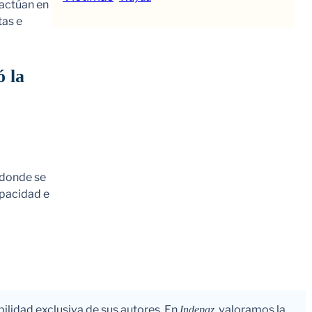
 actúan en
tas e
ó la
 donde se
apacidad e
bilidad exclusiva de sus autores. En
, valoramos la
Indepaz