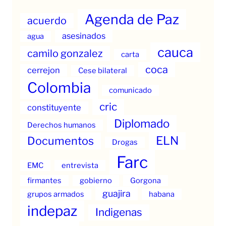
Agenda de Paz
acuerdo
asesinados
agua
cauca
camilo gonzalez
carta
coca
cerrejon
Cese bilateral
Colombia
comunicado
cric
constituyente
Diplomado
Derechos humanos
ELN
Documentos
Drogas
Farc
EMC
entrevista
firmantes
gobierno
Gorgona
guajira
grupos armados
habana
indepaz
Indigenas