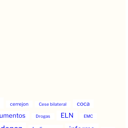
coca
cerrejon
Cese bilateral
ELN
umentos
Drogas
EMC