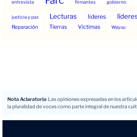
Farc
entrevista
firmantes
gobierno
Lecturas
lídere
lideres
justicia y paz
Tierras
Victimas
Reparación
Wayuu
Nota Aclaratoria
: Las opiniones expresadas en los artícu
la pluralidad de voces como parte integral de nuestra cultu