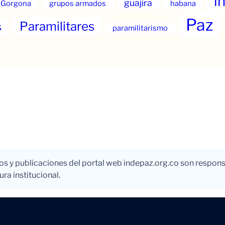
i
guajira
Gorgona
grupos armados
habana
Paz
Paramilitares
s
paramilitarismo
los y publicaciones del portal web indepaz.org.co son respons
ra institucional.