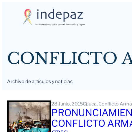
Saltar
al
contenido
CONFLICTO 
Archivo de artículos y noticias
28 Junio, 2015
Cauca
, 
Conflicto Arm
PRONUNCIAMIENT
CONFLICTO ARM