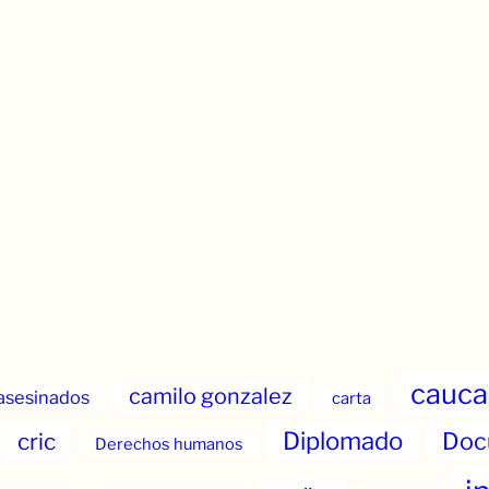
cauca
camilo gonzalez
asesinados
carta
Diplomado
Doc
cric
Derechos humanos