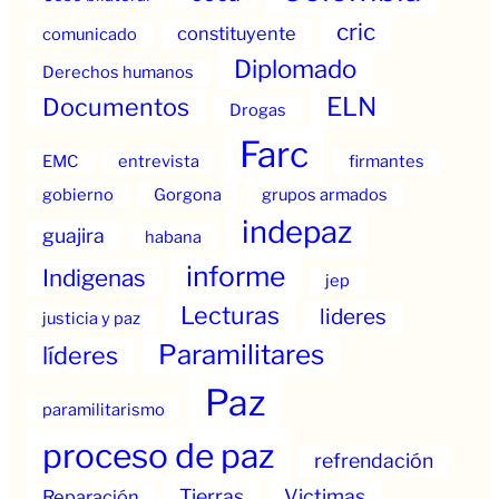
cric
constituyente
comunicado
Diplomado
Derechos humanos
ELN
Documentos
Drogas
Farc
EMC
entrevista
firmantes
gobierno
Gorgona
grupos armados
indepaz
guajira
habana
informe
Indigenas
jep
Lecturas
lideres
justicia y paz
Paramilitares
líderes
Paz
paramilitarismo
proceso de paz
refrendación
Tierras
Victimas
Reparación