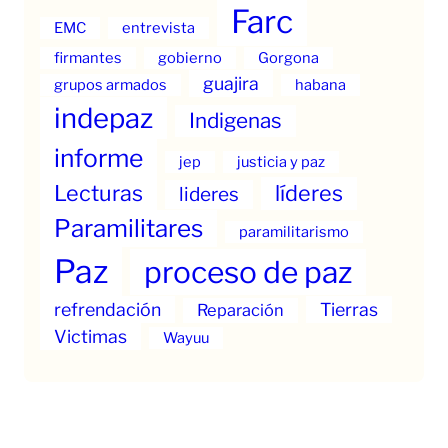
Farc
EMC
entrevista
firmantes
gobierno
Gorgona
guajira
grupos armados
habana
indepaz
Indigenas
informe
jep
justicia y paz
Lecturas
líderes
lideres
Paramilitares
paramilitarismo
Paz
proceso de paz
refrendación
Tierras
Reparación
Victimas
Wayuu