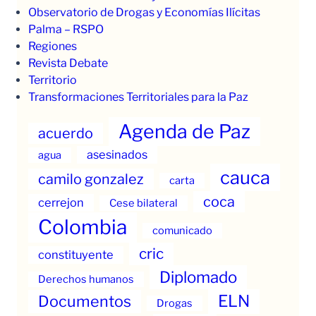
Observatorio de Drogas y Economías Ilícitas
Palma – RSPO
Regiones
Revista Debate
Territorio
Transformaciones Territoriales para la Paz
Agenda de Paz
acuerdo
asesinados
agua
cauca
camilo gonzalez
carta
coca
cerrejon
Cese bilateral
Colombia
comunicado
cric
constituyente
Diplomado
Derechos humanos
ELN
Documentos
Drogas