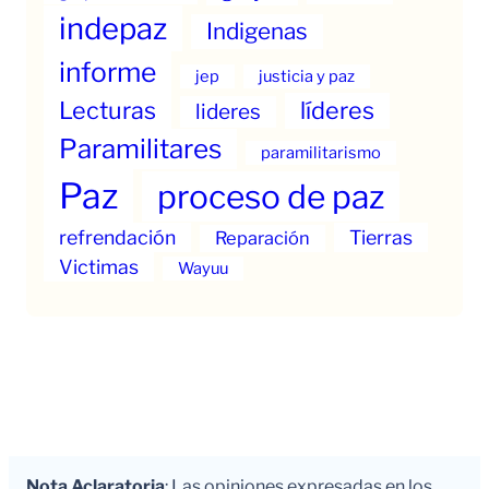
indepaz
Indigenas
informe
jep
justicia y paz
Lecturas
líderes
lideres
Paramilitares
paramilitarismo
Paz
proceso de paz
refrendación
Tierras
Reparación
Victimas
Wayuu
Nota Aclaratoria
: Las opiniones expresadas en los