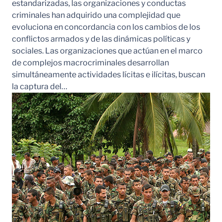
estandarizadas, las organizaciones y conductas
criminales han adquirido una complejidad que
evoluciona en concordancia con los cambios de los
conflictos armados y de las dinámicas políticas y
sociales. Las organizaciones que actúan en el marco
de complejos macrocriminales desarrollan
simultáneamente actividades lícitas e ilícitas, buscan
la captura del…