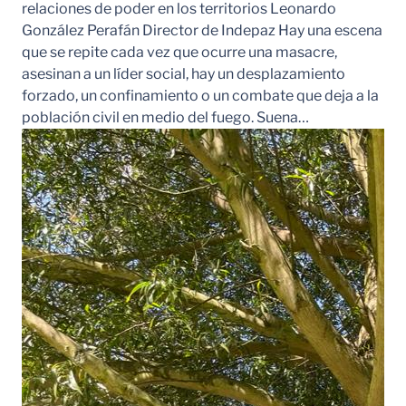
relaciones de poder en los territorios Leonardo
González Perafán Director de Indepaz Hay una escena
que se repite cada vez que ocurre una masacre,
asesinan a un líder social, hay un desplazamiento
forzado, un confinamiento o un combate que deja a la
población civil en medio del fuego. Suena…