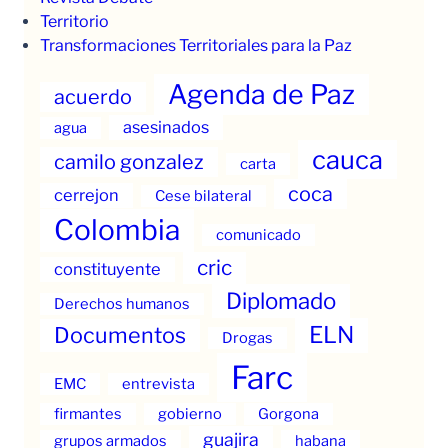
Territorio
Transformaciones Territoriales para la Paz
Agenda de Paz
acuerdo
asesinados
agua
cauca
camilo gonzalez
carta
coca
cerrejon
Cese bilateral
Colombia
comunicado
cric
constituyente
Diplomado
Derechos humanos
ELN
Documentos
Drogas
Farc
EMC
entrevista
firmantes
gobierno
Gorgona
guajira
grupos armados
habana