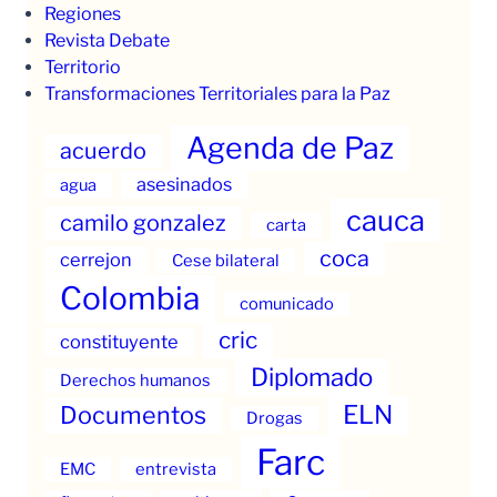
Regiones
Revista Debate
Territorio
Transformaciones Territoriales para la Paz
Agenda de Paz
acuerdo
asesinados
agua
cauca
camilo gonzalez
carta
coca
cerrejon
Cese bilateral
Colombia
comunicado
cric
constituyente
Diplomado
Derechos humanos
ELN
Documentos
Drogas
Farc
EMC
entrevista