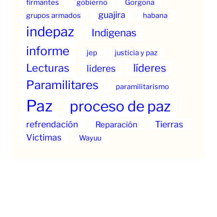
firmantes
gobierno
Gorgona
guajira
grupos armados
habana
indepaz
Indigenas
informe
jep
justicia y paz
Lecturas
líderes
lideres
Paramilitares
paramilitarismo
Paz
proceso de paz
refrendación
Tierras
Reparación
Victimas
Wayuu