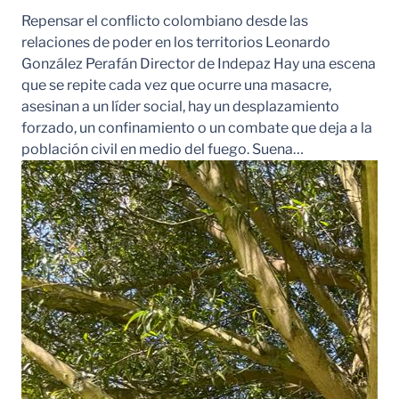
Repensar el conflicto colombiano desde las
relaciones de poder en los territorios Leonardo
González Perafán Director de Indepaz Hay una escena
que se repite cada vez que ocurre una masacre,
asesinan a un líder social, hay un desplazamiento
forzado, un confinamiento o un combate que deja a la
población civil en medio del fuego. Suena…