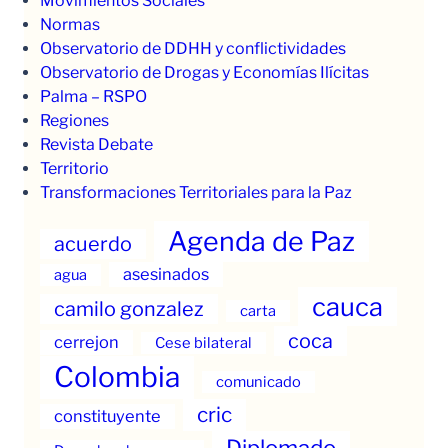
Movimientos Sociales
Normas
Observatorio de DDHH y conflictividades
Observatorio de Drogas y Economías Ilícitas
Palma – RSPO
Regiones
Revista Debate
Territorio
Transformaciones Territoriales para la Paz
Agenda de Paz
acuerdo
asesinados
agua
cauca
camilo gonzalez
carta
coca
cerrejon
Cese bilateral
Colombia
comunicado
cric
constituyente
Diplomado