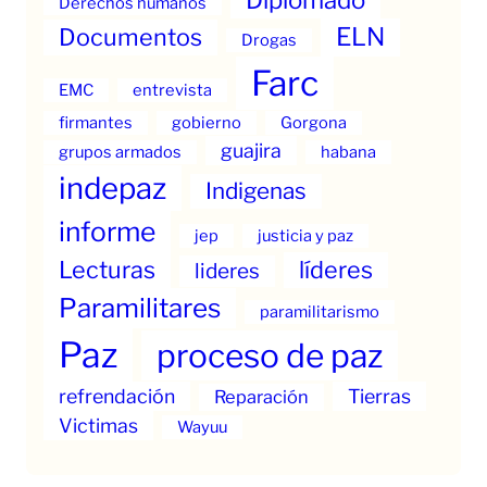
Derechos humanos
ELN
Documentos
Drogas
Farc
EMC
entrevista
firmantes
gobierno
Gorgona
guajira
grupos armados
habana
indepaz
Indigenas
informe
jep
justicia y paz
Lecturas
líderes
lideres
Paramilitares
paramilitarismo
Paz
proceso de paz
refrendación
Tierras
Reparación
Victimas
Wayuu