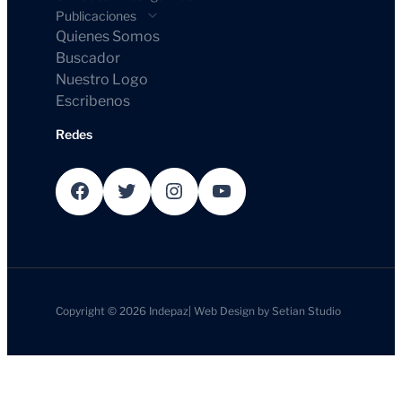
Publicaciones
Quienes Somos
Buscador
Nuestro Logo
Escribenos
Redes
Facebook
Twitter
Instagram
YouTube
Copyright © 2026
Indepaz
|
Web Design by
Setian Studio