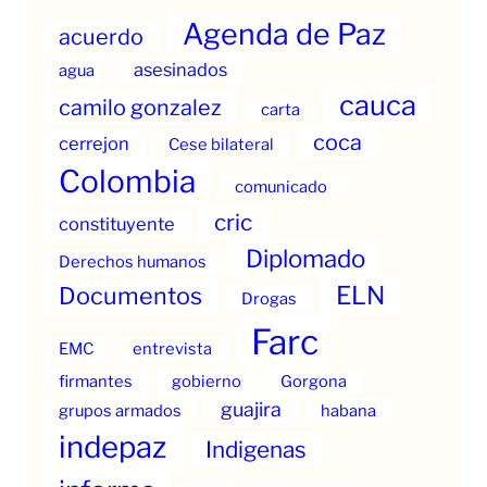
Agenda de Paz
acuerdo
asesinados
agua
cauca
camilo gonzalez
carta
coca
cerrejon
Cese bilateral
Colombia
comunicado
cric
constituyente
Diplomado
Derechos humanos
ELN
Documentos
Drogas
Farc
EMC
entrevista
firmantes
gobierno
Gorgona
guajira
grupos armados
habana
indepaz
Indigenas