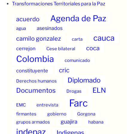
Transformaciones Territoriales para la Paz
Agenda de Paz
acuerdo
asesinados
agua
cauca
camilo gonzalez
carta
coca
cerrejon
Cese bilateral
Colombia
comunicado
cric
constituyente
Diplomado
Derechos humanos
ELN
Documentos
Drogas
Farc
EMC
entrevista
firmantes
gobierno
Gorgona
guajira
grupos armados
habana
indepaz
Indigenas