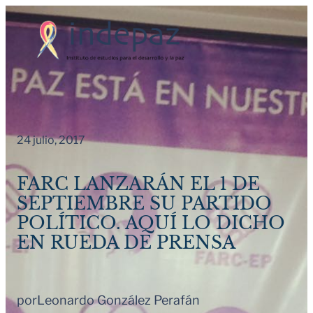
Saltar
al
contenido
24 julio, 2017
FARC LANZARÁN EL 1 DE
SEPTIEMBRE SU PARTIDO
POLÍTICO. AQUÍ LO DICHO
EN RUEDA DE PRENSA
por
Leonardo González Perafán