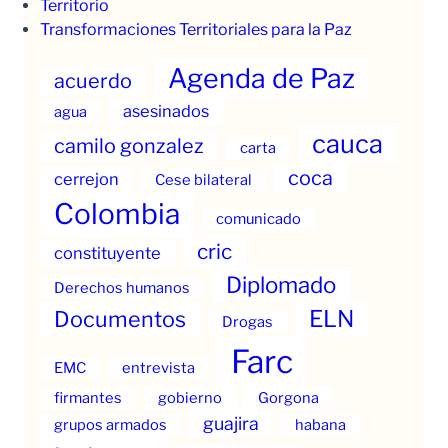
Territorio
Transformaciones Territoriales para la Paz
Agenda de Paz
acuerdo
asesinados
agua
cauca
camilo gonzalez
carta
coca
cerrejon
Cese bilateral
Colombia
comunicado
cric
constituyente
Diplomado
Derechos humanos
ELN
Documentos
Drogas
Farc
EMC
entrevista
firmantes
gobierno
Gorgona
guajira
grupos armados
habana