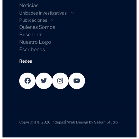
Noticias
Unidades Investigativas
Publicaciones
Quienes Somos
Buscador
Nuestro Logo
Escribenos
Redes
Facebook
Twitter
Instagram
YouTube
Copyright © 2026
Indepaz
|
Web Design by
Setian Studio