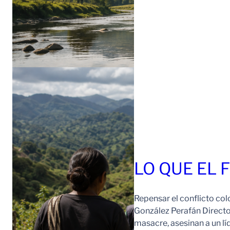
LO QUE EL 
Repensar el conflicto col
González Perafán Directo
masacre, asesinan a un lí