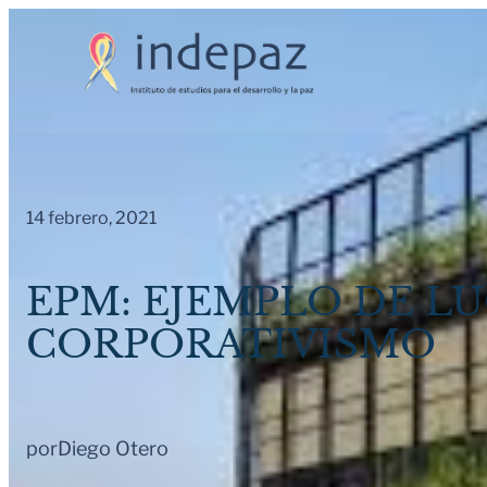
Saltar
al
contenido
14 febrero, 2021
EPM: EJEMPLO DE L
CORPORATIVISMO
por
Diego Otero