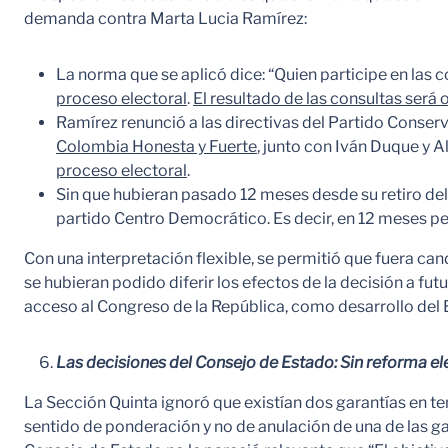
demanda contra Marta Lucia Ramírez:
La norma que se aplicó dice: “Quien participe en las 
proceso electoral
.
El resultado de las consultas será o
Ramírez renunció a las directivas del Partido Conserv
Colombia Honesta y Fuerte
, junto con Iván Duque y 
proceso electoral
.
Sin que hubieran pasado 12 meses desde su retiro de
partido Centro Democrático. Es decir, en 12 meses per
Con una interpretación flexible, se permitió que fuera cand
se hubieran podido diferir los efectos de la decisión a fu
acceso al Congreso de la República, como desarrollo del 
Las decisiones del Consejo de Estado: Sin reforma el
La Sección Quinta ignoró que existían dos garantías en tens
sentido de ponderación y no de anulación de una de las gar