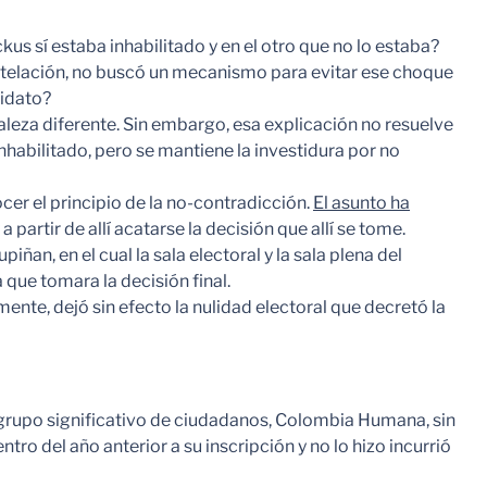
us sí estaba inhabilitado y en el otro que no lo estaba?
 antelación, no buscó un mecanismo para evitar ese choque
didato?
aleza diferente. Sin embargo, esa explicación no resuelve
inhabilitado, pero se mantiene la investidura por no
cer el principio de la no-contradicción.
El asunto ha
y a partir de allí acatarse la decisión que allí se tome.
an, en el cual la sala electoral y la sala plena del
 que tomara la decisión final.
nte, dejó sin efecto la nulidad electoral que decretó la
 grupo significativo de ciudadanos, Colombia Humana, sin
ro del año anterior a su inscripción y no lo hizo incurrió