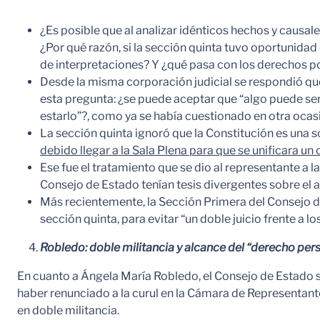
¿Es posible que al analizar idénticos hechos y causal
¿Por qué razón, si la sección quinta tuvo oportunida
de interpretaciones? Y ¿qué pasa con los derechos p
Desde la misma corporación judicial se respondió que
esta pregunta: ¿se puede aceptar que “algo puede ser y 
estarlo”?, como ya se había cuestionado en otra ocasi
La sección quinta ignoró que la Constitución es una s
debido llegar a la Sala Plena para que se unificara un c
Ese fue el tratamiento que se dio al representante a l
Consejo de Estado tenían tesis divergentes sobre el al
Más recientemente, la Sección Primera del Consejo de
sección quinta, para evitar “un doble juicio frente a 
Robledo: doble militancia y alcance del “derecho pers
En cuanto a Ángela María Robledo, el Consejo de Estado s
haber renunciado a la curul en la Cámara de Representante 
en doble militancia.