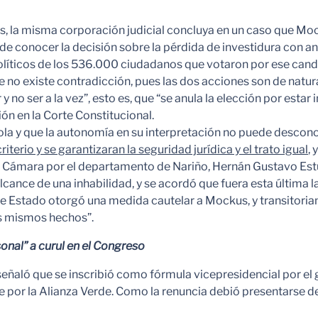
es, la misma corporación judicial concluya en un caso que Mock
d de conocer la decisión sobre la pérdida de investidura con
olíticos de los 536.000 ciudadanos que votaron por ese can
 no existe contradicción, pues las dos acciones son de natur
no ser a la vez”, esto es, que “se anula la elección por estar 
ón en la Corte Constitucional.
ola y que la autonomía en su interpretación no puede descono
riterio y se garantizaran la seguridad jurídica y el trato igual
, 
a Cámara por el departamento de Nariño, Hernán Gustavo Estupiñ
cance de una inhabilidad, y se acordó que fuera esta última la
 Estado otorgó una medida cautelar a Mockus, y transitoriame
los mismos hechos”.
onal” a curul en el Congreso
eñaló que se inscribió como fórmula vicepresidencial por el
por la Alianza Verde. Como la renuncia debió presentarse dent