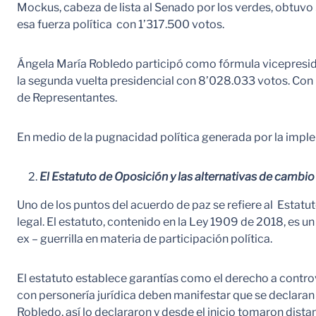
Mockus, cabeza de lista al Senado por los verdes, obtuvo 
esa fuerza política con 1’317.500 votos.
Ángela María Robledo participó como fórmula vicepreside
la segunda vuelta presidencial con 8’028.033 votos. Con b
de Representantes.
En medio de la pugnacidad política generada por la imple
El Estatuto de Oposición y las alternativas de cambio 
Uno de los puntos del acuerdo de paz se refiere al Estatu
legal. El estatuto, contenido en la Ley 1909 de 2018, es un
ex – guerrilla en materia de participación política.
El estatuto establece garantías como el derecho a controver
con personería jurídica deben manifestar que se declara
Robledo, así lo declararon y desde el inicio tomaron dist