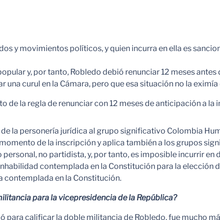
dos y movimientos políticos, y quien incurra en ella es sancion
popular y, por tanto, Robledo debió renunciar 12 meses antes 
una curul en la Cámara, pero que esa situación no la eximía d
to de la regla de renunciar con 12 meses de anticipación a la 
 la personería jurídica al grupo significativo Colombia Huma
l momento de la inscripción y aplica también a los grupos sign
rsonal, no partidista, y, por tanto, es imposible incurrir en 
 inhabilidad contemplada en la Constitución para la elección 
ra contemplada en la Constitución.
ilitancia para la vicepresidencia de la República?
izó para calificar la doble militancia de Robledo, fue mucho m