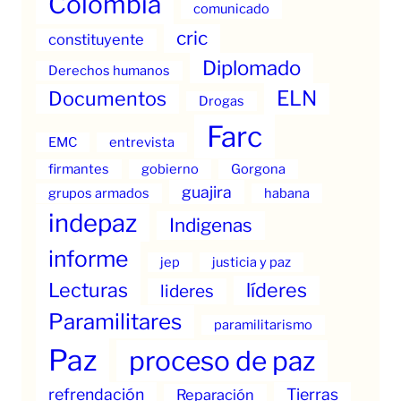
Colombia
comunicado
cric
constituyente
Diplomado
Derechos humanos
ELN
Documentos
Drogas
Farc
EMC
entrevista
firmantes
gobierno
Gorgona
guajira
grupos armados
habana
indepaz
Indigenas
informe
jep
justicia y paz
Lecturas
líderes
lideres
Paramilitares
paramilitarismo
Paz
proceso de paz
refrendación
Tierras
Reparación