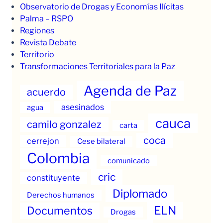
Observatorio de Drogas y Economías Ilícitas
Palma – RSPO
Regiones
Revista Debate
Territorio
Transformaciones Territoriales para la Paz
Agenda de Paz
acuerdo
asesinados
agua
cauca
camilo gonzalez
carta
coca
cerrejon
Cese bilateral
Colombia
comunicado
cric
constituyente
Diplomado
Derechos humanos
ELN
Documentos
Drogas