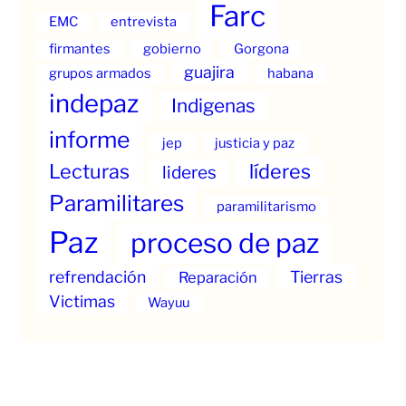
Farc
EMC
entrevista
firmantes
gobierno
Gorgona
guajira
grupos armados
habana
indepaz
Indigenas
informe
jep
justicia y paz
Lecturas
líderes
lideres
Paramilitares
paramilitarismo
Paz
proceso de paz
refrendación
Tierras
Reparación
Victimas
Wayuu