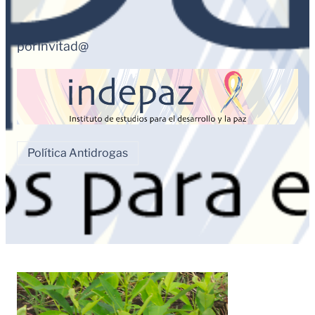
por
Invitad@
Política Antidrogas