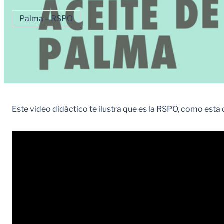
Palma – RSPO
Este video didáctico te ilustra que es la RSPO, como esta 