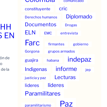
comunicado
cric
constituyente
Diplomado
Derechos humanos
Documentos
.HH
Drogas
ELN
S EN
EMC
entrevista
Farc
firmantes
gobierno
Gorgona
grupos armados
indepaz
ión de
guajira
habana
to
informe
Indigenas
 de la
jep
Lecturas
justicia y paz
líderes
lideres
Paramilitares
Paz
paramilitarismo