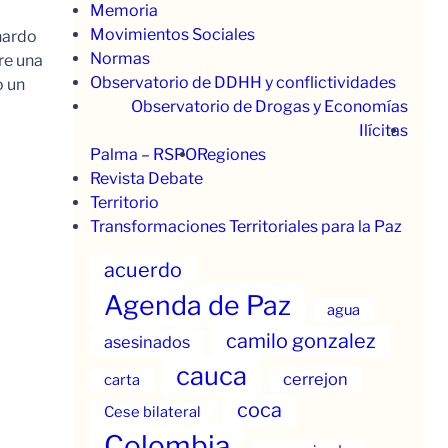
Memoria
Movimientos Sociales
nardo
Normas
re una
Observatorio de DDHH y conflictividades
o un
Observatorio de Drogas y Economías
Ilícitas
Palma – RSPO
Regiones
Revista Debate
Territorio
Transformaciones Territoriales para la Paz
acuerdo
Agenda de Paz
agua
camilo gonzalez
asesinados
cauca
cerrejon
carta
coca
Cese bilateral
Colombia