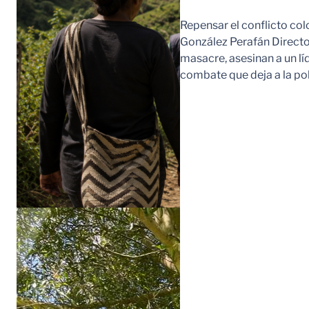
Repensar el conflicto col
González Perafán Directo
masacre, asesinan a un lí
combate que deja a la po