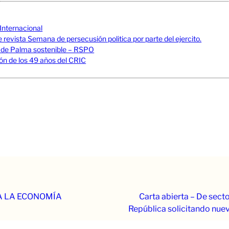
Internacional
revista Semana de persecusión politica por parte del ejercito.
 de Palma sostenible – RSPO
n de los 49 años del CRIC
A LA ECONOMÍA
Carta abierta – De sect
República solicitando nue