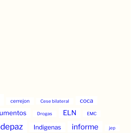
coca
cerrejon
Cese bilateral
ELN
umentos
Drogas
EMC
ndepaz
informe
Indigenas
jep