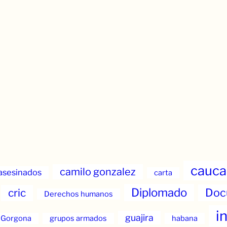
cauca
camilo gonzalez
asesinados
carta
Diplomado
Doc
cric
Derechos humanos
i
guajira
Gorgona
grupos armados
habana