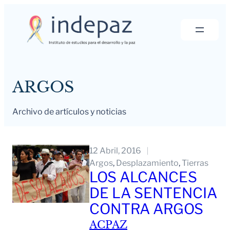
Saltar
al
contenido
ARGOS
Archivo de artículos y noticias
12 Abril, 2016
Argos
, 
Desplazamiento
, 
Tierras
LOS ALCANCES
DE LA SENTENCIA
CONTRA ARGOS
ACPAZ