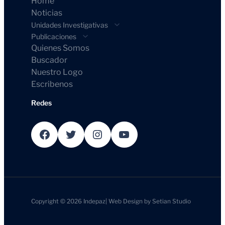
Home
Noticias
Unidades Investigativas
Publicaciones
Quienes Somos
Buscador
Nuestro Logo
Escribenos
Redes
Facebook
Twitter
Instagram
YouTube
Copyright © 2026
Indepaz
|
Web Design by
Setian Studio