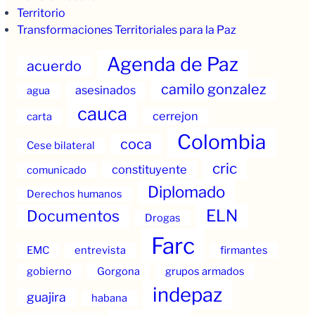
Territorio
Transformaciones Territoriales para la Paz
Agenda de Paz
acuerdo
camilo gonzalez
asesinados
agua
cauca
cerrejon
carta
Colombia
coca
Cese bilateral
cric
constituyente
comunicado
Diplomado
Derechos humanos
ELN
Documentos
Drogas
Farc
EMC
entrevista
firmantes
gobierno
Gorgona
grupos armados
indepaz
guajira
habana