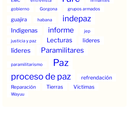
EMC
entrevista
firmantes
gobierno
Gorgona
grupos armados
indepaz
guajira
habana
informe
Indigenas
jep
Lecturas
lideres
justicia y paz
Paramilitares
líderes
Paz
paramilitarismo
proceso de paz
refrendación
Tierras
Victimas
Reparación
Wayuu