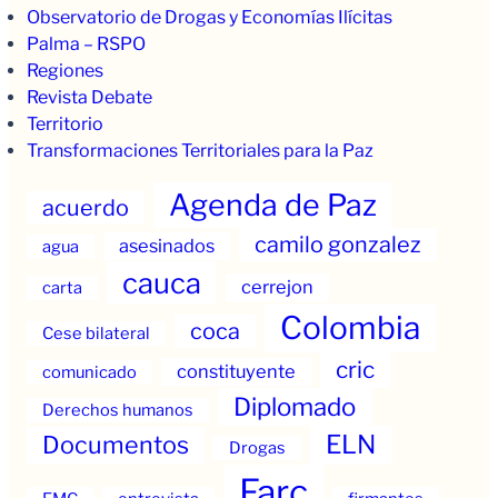
Observatorio de Drogas y Economías Ilícitas
Palma – RSPO
Regiones
Revista Debate
Territorio
Transformaciones Territoriales para la Paz
Agenda de Paz
acuerdo
camilo gonzalez
asesinados
agua
cauca
cerrejon
carta
Colombia
coca
Cese bilateral
cric
constituyente
comunicado
Diplomado
Derechos humanos
ELN
Documentos
Drogas
Farc