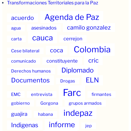
Transformaciones Territoriales para la Paz
Agenda de Paz
acuerdo
camilo gonzalez
asesinados
agua
cauca
cerrejon
carta
Colombia
coca
Cese bilateral
cric
constituyente
comunicado
Diplomado
Derechos humanos
ELN
Documentos
Drogas
Farc
EMC
entrevista
firmantes
gobierno
Gorgona
grupos armados
indepaz
guajira
habana
informe
Indigenas
jep