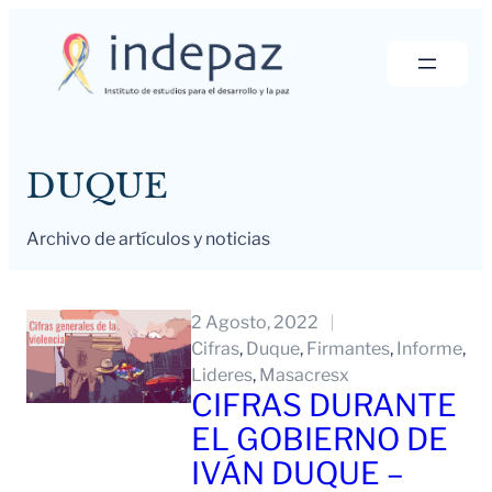
Saltar
al
contenido
DUQUE
Archivo de artículos y noticias
2 Agosto, 2022
Cifras
, 
Duque
, 
Firmantes
, 
Informe
, 
Lideres
, 
Masacresx
CIFRAS DURANTE
EL GOBIERNO DE
IVÁN DUQUE –