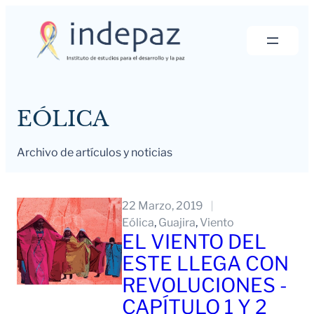
Saltar
al
contenido
EÓLICA
Archivo de artículos y noticias
22 Marzo, 2019
Eólica
, 
Guajira
, 
Viento
EL VIENTO DEL
ESTE LLEGA CON
REVOLUCIONES -
CAPÍTULO 1 Y 2