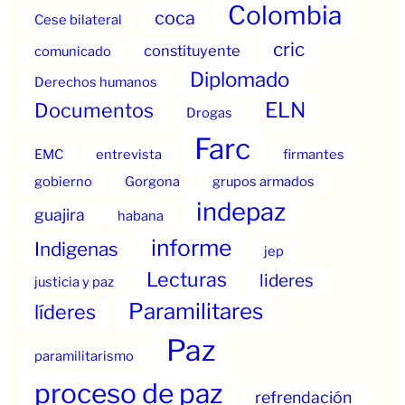
Colombia
coca
Cese bilateral
cric
constituyente
comunicado
Diplomado
Derechos humanos
ELN
Documentos
Drogas
Farc
EMC
entrevista
firmantes
gobierno
Gorgona
grupos armados
indepaz
guajira
habana
informe
Indigenas
jep
Lecturas
lideres
justicia y paz
Paramilitares
líderes
Paz
paramilitarismo
proceso de paz
refrendación