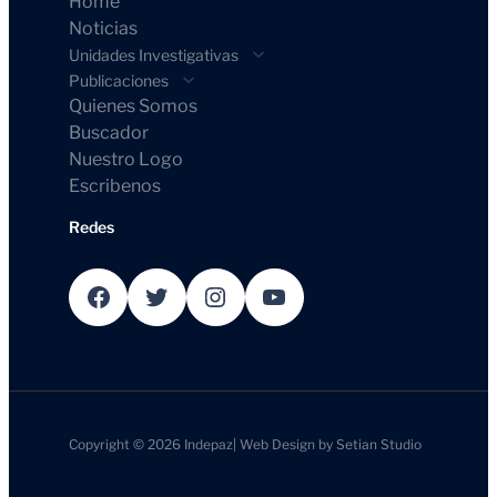
Home
Noticias
Unidades Investigativas
Publicaciones
Quienes Somos
Buscador
Nuestro Logo
Escribenos
Redes
Facebook
Twitter
Instagram
YouTube
Copyright © 2026
Indepaz
|
Web Design by
Setian Studio