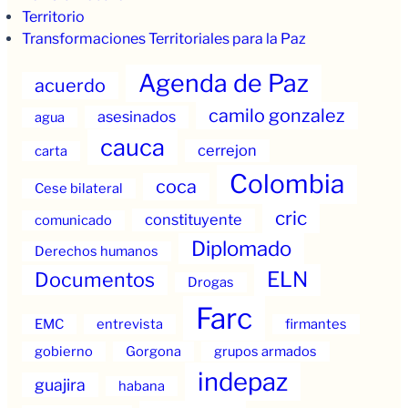
Territorio
Transformaciones Territoriales para la Paz
Agenda de Paz
acuerdo
camilo gonzalez
asesinados
agua
cauca
cerrejon
carta
Colombia
coca
Cese bilateral
cric
constituyente
comunicado
Diplomado
Derechos humanos
ELN
Documentos
Drogas
Farc
EMC
entrevista
firmantes
gobierno
Gorgona
grupos armados
indepaz
guajira
habana