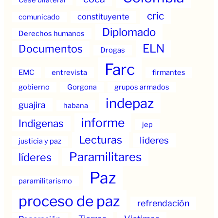
cric
constituyente
comunicado
Diplomado
Derechos humanos
ELN
Documentos
Drogas
Farc
EMC
entrevista
firmantes
gobierno
Gorgona
grupos armados
indepaz
guajira
habana
informe
Indigenas
jep
Lecturas
lideres
justicia y paz
Paramilitares
líderes
Paz
paramilitarismo
proceso de paz
refrendación