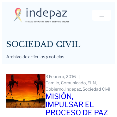
Saltar
al
contenido
SOCIEDAD CIVIL
Archivo de artículos y noticias
3 Febrero, 2016
Camilo
, 
Comunicado
, 
ELN
, 
Gobierno
, 
Indepaz
, 
Sociedad Civil
MISIÓN,
IMPULSAR EL
PROCESO DE PAZ