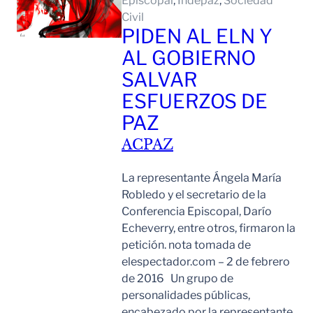
Episcopal
, 
Indepaz
, 
Sociedad
Civil
PIDEN AL ELN Y
AL GOBIERNO
SALVAR
ESFUERZOS DE
PAZ
ACPAZ
La representante Ángela María
Robledo y el secretario de la
Conferencia Episcopal, Darío
Echeverry, entre otros, firmaron la
petición. nota tomada de
elespectador.com – 2 de febrero
de 2016 Un grupo de
personalidades públicas,
encabezado por la representante