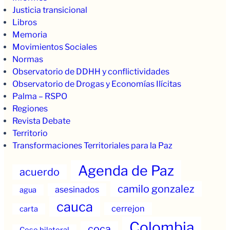
Justicia transicional
Libros
Memoria
Movimientos Sociales
Normas
Observatorio de DDHH y conflictividades
Observatorio de Drogas y Economías Ilícitas
Palma – RSPO
Regiones
Revista Debate
Territorio
Transformaciones Territoriales para la Paz
Agenda de Paz
acuerdo
camilo gonzalez
asesinados
agua
cauca
cerrejon
carta
Colombia
coca
Cese bilateral