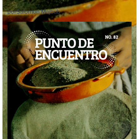
por
Salomon Majbub