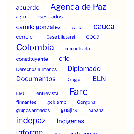
Agenda de Paz
acuerdo
asesinados
agua
cauca
camilo gonzalez
carta
coca
cerrejon
Cese bilateral
Colombia
comunicado
cric
constituyente
Diplomado
Derechos humanos
ELN
Documentos
Drogas
Farc
EMC
entrevista
firmantes
gobierno
Gorgona
guajira
grupos armados
habana
indepaz
Indigenas
informe
jep
justicia y paz