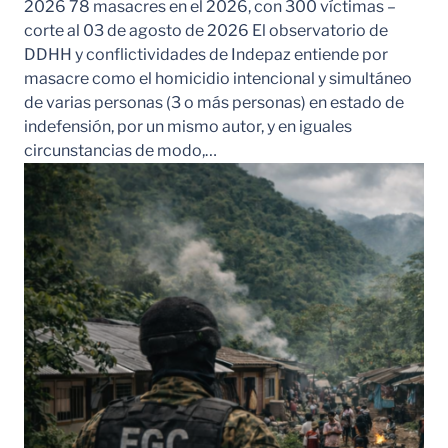
2026 78 masacres en el 2026, con 300 víctimas –
corte al 03 de agosto de 2026 El observatorio de
DDHH y conflictividades de Indepaz entiende por
masacre como el homicidio intencional y simultáneo
de varias personas (3 o más personas) en estado de
indefensión, por un mismo autor, y en iguales
circunstancias de modo,…