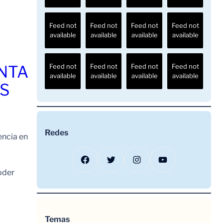
Feed not
Feed not
Feed not
Feed not
available
available
available
available
ENTA
Feed not
Feed not
Feed not
Feed not
available
available
available
available
OS
Redes
encia en
Facebook
Twitter
Instagram
YouTube
oder
Temas