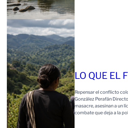
LO QUE EL 
Repensar el conflicto col
González Perafán Directo
masacre, asesinan a un lí
combate que deja a la po