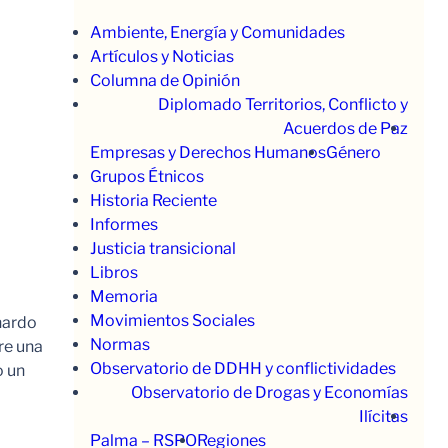
Ambiente, Energía y Comunidades
Artículos y Noticias
Columna de Opinión
Diplomado Territorios, Conflicto y
Acuerdos de Paz
Empresas y Derechos Humanos
Género
Grupos Étnicos
Historia Reciente
Informes
Justicia transicional
Libros
Memoria
Movimientos Sociales
nardo
Normas
re una
Observatorio de DDHH y conflictividades
o un
Observatorio de Drogas y Economías
Ilícitas
Palma – RSPO
Regiones