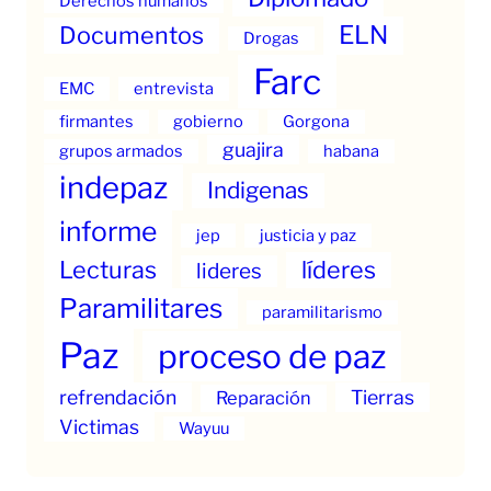
Derechos humanos
ELN
Documentos
Drogas
Farc
EMC
entrevista
firmantes
gobierno
Gorgona
guajira
grupos armados
habana
indepaz
Indigenas
informe
jep
justicia y paz
Lecturas
líderes
lideres
Paramilitares
paramilitarismo
Paz
proceso de paz
refrendación
Tierras
Reparación
Victimas
Wayuu