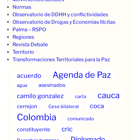
Normas
Observatorio de DDHH y conflictividades
Observatorio de Drogas y Economías Ilícitas
Palma – RSPO
Regiones
Revista Debate
Territorio
Transformaciones Territoriales para la Paz
Agenda de Paz
acuerdo
asesinados
agua
cauca
camilo gonzalez
carta
coca
cerrejon
Cese bilateral
Colombia
comunicado
cric
constituyente
Diplomado