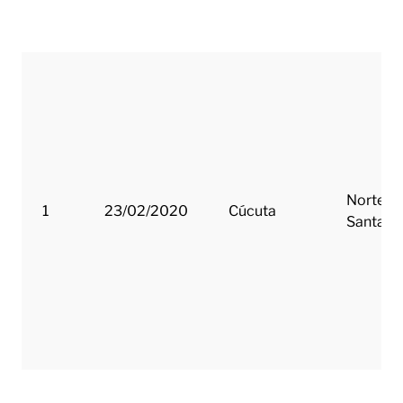
Fecha
Municipio
Depart
Norte d
1
23/02/2020
Cúcuta
Santand