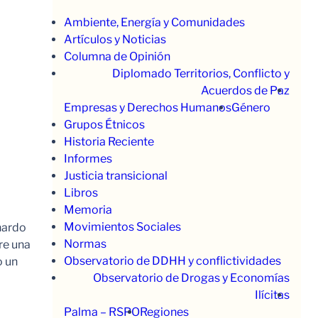
Ambiente, Energía y Comunidades
Artículos y Noticias
Columna de Opinión
Diplomado Territorios, Conflicto y
Acuerdos de Paz
Empresas y Derechos Humanos
Género
Grupos Étnicos
Historia Reciente
Informes
Justicia transicional
Libros
Memoria
Movimientos Sociales
nardo
Normas
re una
Observatorio de DDHH y conflictividades
o un
Observatorio de Drogas y Economías
Ilícitas
Palma – RSPO
Regiones