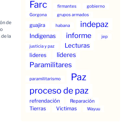
Farc
firmantes
gobierno
Gorgona
grupos armados
indepaz
ión de
guajira
habana
to
informe
Indigenas
 de la
jep
Lecturas
justicia y paz
líderes
lideres
Paramilitares
Paz
paramilitarismo
proceso de paz
refrendación
Reparación
Tierras
Victimas
Wayuu