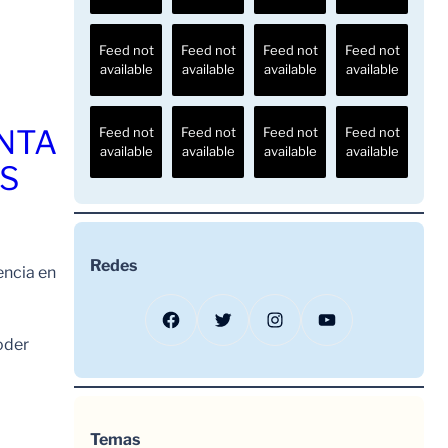
Feed not
Feed not
Feed not
Feed not
available
available
available
available
ENTA
Feed not
Feed not
Feed not
Feed not
available
available
available
available
OS
Redes
encia en
Facebook
Twitter
Instagram
YouTube
oder
Temas