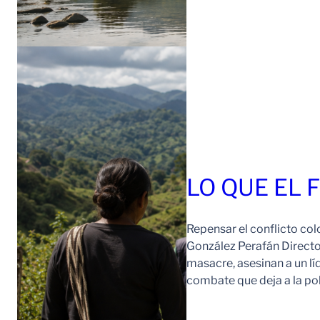
LO QUE EL 
Repensar el conflicto col
González Perafán Directo
masacre, asesinan a un lí
combate que deja a la po