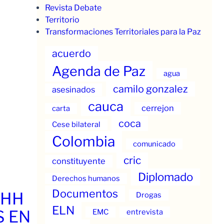
Revista Debate
Territorio
Transformaciones Territoriales para la Paz
acuerdo
Agenda de Paz
agua
camilo gonzalez
asesinados
cauca
cerrejon
carta
coca
Cese bilateral
Colombia
comunicado
cric
constituyente
Diplomado
Derechos humanos
Documentos
.HH
Drogas
ELN
S EN
EMC
entrevista