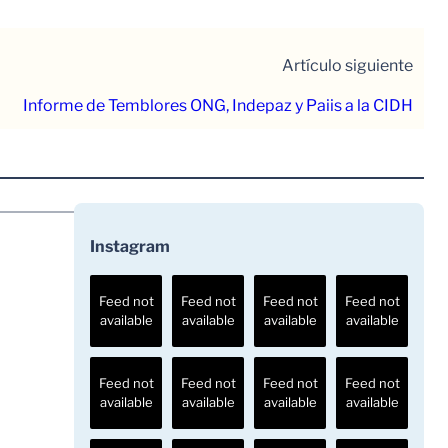
Artículo siguiente
Informe de Temblores ONG, Indepaz y Paiis a la CIDH
Instagram
Feed not
Feed not
Feed not
Feed not
available
available
available
available
Feed not
Feed not
Feed not
Feed not
available
available
available
available