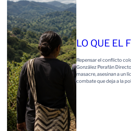
LO QUE EL 
Repensar el conflicto col
González Perafán Directo
masacre, asesinan a un lí
combate que deja a la po