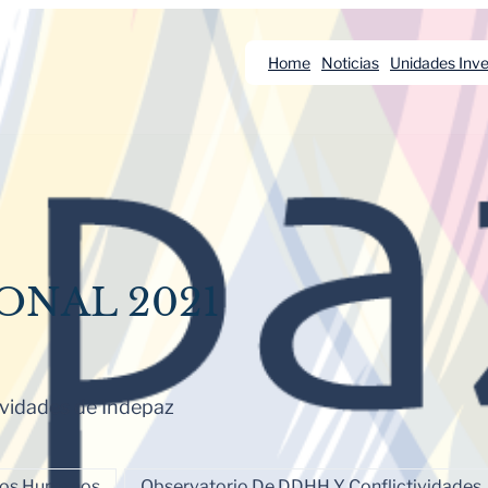
Home
Noticias
Unidades Inve
ONAL 2021
vidades de Indepaz
chos Humanos
Observatorio De DDHH Y Conflictividades