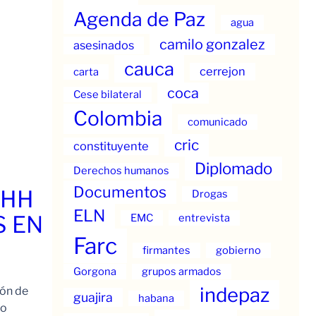
Agenda de Paz
agua
camilo gonzalez
asesinados
cauca
cerrejon
carta
coca
Cese bilateral
Colombia
comunicado
cric
constituyente
Diplomado
Derechos humanos
Documentos
.HH
Drogas
ELN
S EN
EMC
entrevista
Farc
firmantes
gobierno
Gorgona
grupos armados
indepaz
ión de
guajira
habana
to