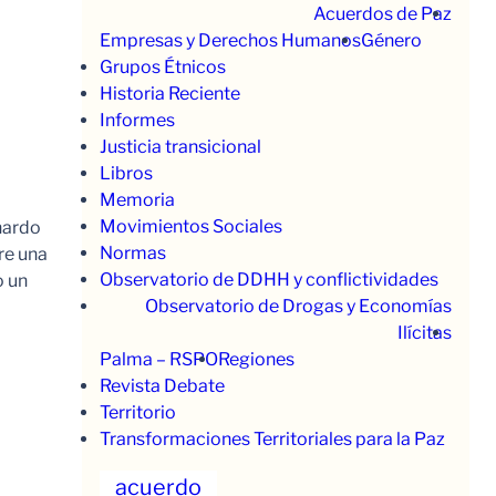
Acuerdos de Paz
Empresas y Derechos Humanos
Género
Grupos Étnicos
Historia Reciente
Informes
Justicia transicional
Libros
Memoria
Movimientos Sociales
nardo
Normas
re una
Observatorio de DDHH y conflictividades
o un
Observatorio de Drogas y Economías
Ilícitas
Palma – RSPO
Regiones
Revista Debate
Territorio
Transformaciones Territoriales para la Paz
acuerdo