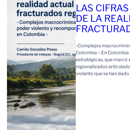
LAS CIFRAS
DE LA REAL
FRACTURAD
-Complejos macrocriminal
Colombia – En Colombia 
estratégicas, que marcó e
regionalizados articulad
violento que se han dad