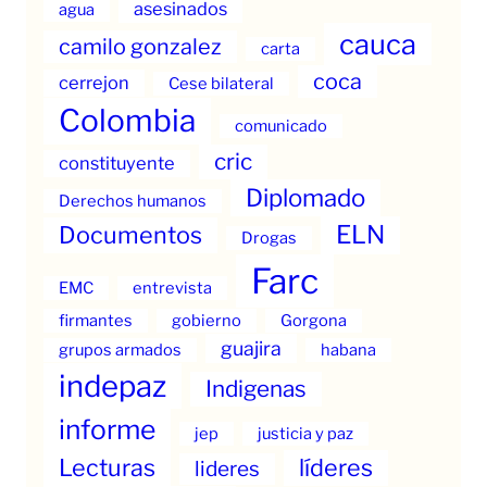
asesinados
agua
cauca
camilo gonzalez
carta
coca
cerrejon
Cese bilateral
Colombia
comunicado
cric
constituyente
Diplomado
Derechos humanos
ELN
Documentos
Drogas
Farc
EMC
entrevista
firmantes
gobierno
Gorgona
guajira
grupos armados
habana
indepaz
Indigenas
informe
jep
justicia y paz
Lecturas
líderes
lideres