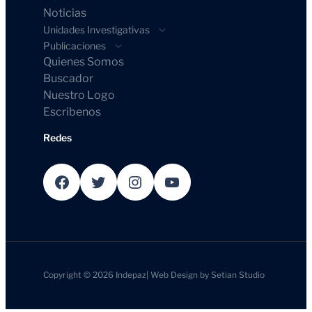
Noticias
Unidades Investigativas
Publicaciones
Quienes Somos
Buscador
Nuestro Logo
Escribenos
Redes
Facebook
Twitter
Instagram
YouTube
Copyright © 2026
Indepaz
|
Web Design by
Setian Studio