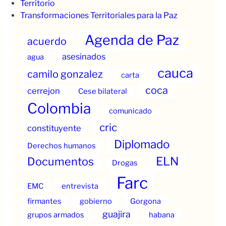
Territorio
Transformaciones Territoriales para la Paz
Agenda de Paz
acuerdo
asesinados
agua
cauca
camilo gonzalez
carta
coca
cerrejon
Cese bilateral
Colombia
comunicado
cric
constituyente
Diplomado
Derechos humanos
ELN
Documentos
Drogas
Farc
EMC
entrevista
firmantes
gobierno
Gorgona
guajira
grupos armados
habana