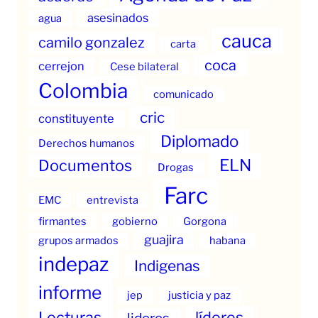
asesinados
agua
cauca
camilo gonzalez
carta
coca
cerrejon
Cese bilateral
Colombia
comunicado
cric
constituyente
Diplomado
Derechos humanos
ELN
Documentos
Drogas
Farc
EMC
entrevista
firmantes
gobierno
Gorgona
guajira
grupos armados
habana
indepaz
Indigenas
informe
jep
justicia y paz
Lecturas
líderes