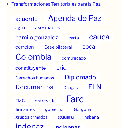
Transformaciones Territoriales para la Paz
Agenda de Paz
acuerdo
asesinados
agua
cauca
camilo gonzalez
carta
coca
cerrejon
Cese bilateral
Colombia
comunicado
cric
constituyente
Diplomado
Derechos humanos
ELN
Documentos
Drogas
Farc
EMC
entrevista
firmantes
gobierno
Gorgona
guajira
grupos armados
habana
indepaz
Indigenas