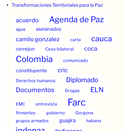
Transformaciones Territoriales para la Paz
Agenda de Paz
acuerdo
asesinados
agua
cauca
camilo gonzalez
carta
coca
cerrejon
Cese bilateral
Colombia
comunicado
cric
constituyente
Diplomado
Derechos humanos
ELN
Documentos
Drogas
Farc
EMC
entrevista
firmantes
gobierno
Gorgona
guajira
grupos armados
habana
indepaz