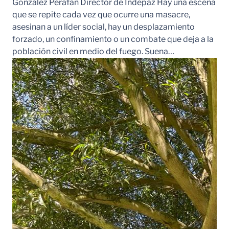
González Perafán Director de Indepaz Hay una escena
que se repite cada vez que ocurre una masacre,
asesinan a un líder social, hay un desplazamiento
forzado, un confinamiento o un combate que deja a la
población civil en medio del fuego. Suena…