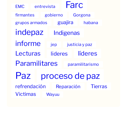
Farc
EMC
entrevista
firmantes
gobierno
Gorgona
guajira
grupos armados
habana
indepaz
Indigenas
informe
jep
justicia y paz
Lecturas
líderes
lideres
Paramilitares
paramilitarismo
Paz
proceso de paz
refrendación
Tierras
Reparación
Victimas
Wayuu