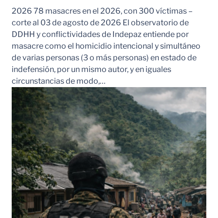
2026 78 masacres en el 2026, con 300 víctimas –
corte al 03 de agosto de 2026 El observatorio de
DDHH y conflictividades de Indepaz entiende por
masacre como el homicidio intencional y simultáneo
de varias personas (3 o más personas) en estado de
indefensión, por un mismo autor, y en iguales
circunstancias de modo,…