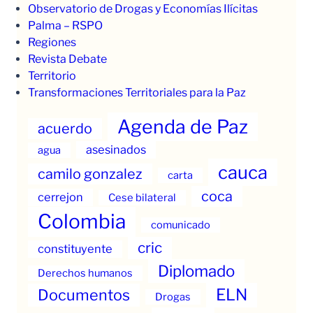
Observatorio de Drogas y Economías Ilícitas
Palma – RSPO
Regiones
Revista Debate
Territorio
Transformaciones Territoriales para la Paz
Agenda de Paz
acuerdo
asesinados
agua
cauca
camilo gonzalez
carta
coca
cerrejon
Cese bilateral
Colombia
comunicado
cric
constituyente
Diplomado
Derechos humanos
ELN
Documentos
Drogas