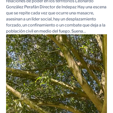
relaciones de poder en los territorios Leonardo
González Perafán Director de Indepaz Hay una escena
que se repite cada vez que ocurre una masacre,
asesinan a un líder social, hay un desplazamiento
forzado, un confinamiento o un combate que deja a la
población civil en medio del fuego. Suena…