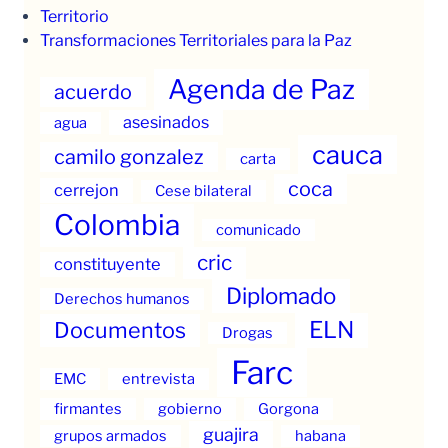
Territorio
Transformaciones Territoriales para la Paz
Agenda de Paz
acuerdo
asesinados
agua
cauca
camilo gonzalez
carta
coca
cerrejon
Cese bilateral
Colombia
comunicado
cric
constituyente
Diplomado
Derechos humanos
ELN
Documentos
Drogas
Farc
EMC
entrevista
firmantes
gobierno
Gorgona
guajira
grupos armados
habana