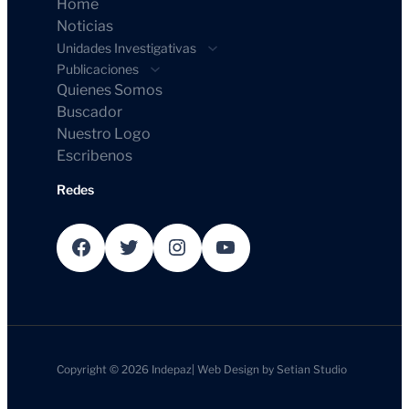
Home
Noticias
Unidades Investigativas
Publicaciones
Quienes Somos
Buscador
Nuestro Logo
Escribenos
Redes
Facebook
Twitter
Instagram
YouTube
Copyright © 2026
Indepaz
|
Web Design by
Setian Studio