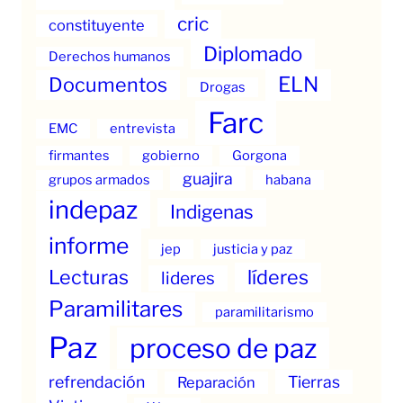
cric
constituyente
Diplomado
Derechos humanos
ELN
Documentos
Drogas
Farc
EMC
entrevista
firmantes
gobierno
Gorgona
guajira
grupos armados
habana
indepaz
Indigenas
informe
jep
justicia y paz
Lecturas
líderes
lideres
Paramilitares
paramilitarismo
Paz
proceso de paz
refrendación
Tierras
Reparación