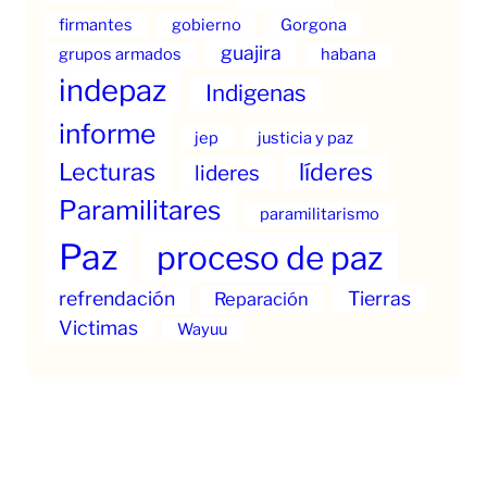
firmantes
gobierno
Gorgona
guajira
grupos armados
habana
indepaz
Indigenas
informe
jep
justicia y paz
Lecturas
líderes
lideres
Paramilitares
paramilitarismo
Paz
proceso de paz
refrendación
Tierras
Reparación
Victimas
Wayuu