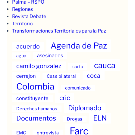
Palma – RSPO
Regiones
Revista Debate
Territorio
Transformaciones Territoriales para la Paz
Agenda de Paz
acuerdo
asesinados
agua
cauca
camilo gonzalez
carta
coca
cerrejon
Cese bilateral
Colombia
comunicado
cric
constituyente
Diplomado
Derechos humanos
ELN
Documentos
Drogas
Farc
EMC
entrevista