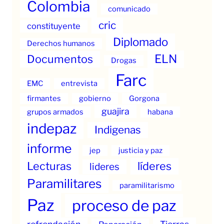
Colombia
comunicado
cric
constituyente
Diplomado
Derechos humanos
ELN
Documentos
Drogas
Farc
EMC
entrevista
firmantes
gobierno
Gorgona
guajira
grupos armados
habana
indepaz
Indigenas
informe
jep
justicia y paz
Lecturas
líderes
lideres
Paramilitares
paramilitarismo
Paz
proceso de paz