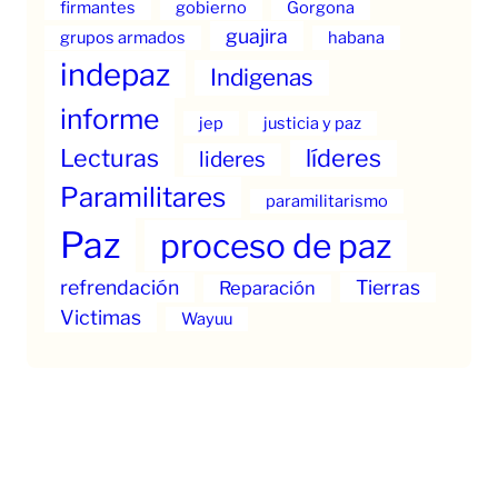
firmantes
gobierno
Gorgona
guajira
grupos armados
habana
indepaz
Indigenas
informe
jep
justicia y paz
Lecturas
líderes
lideres
Paramilitares
paramilitarismo
Paz
proceso de paz
refrendación
Tierras
Reparación
Victimas
Wayuu