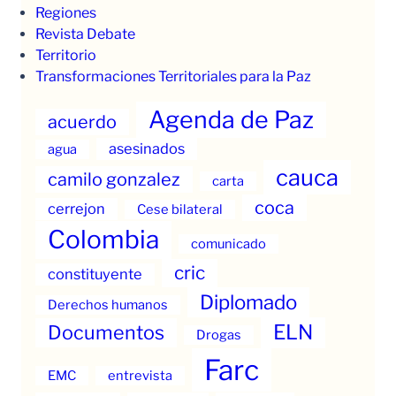
Regiones
Revista Debate
Territorio
Transformaciones Territoriales para la Paz
Agenda de Paz
acuerdo
asesinados
agua
cauca
camilo gonzalez
carta
coca
cerrejon
Cese bilateral
Colombia
comunicado
cric
constituyente
Diplomado
Derechos humanos
ELN
Documentos
Drogas
Farc
EMC
entrevista