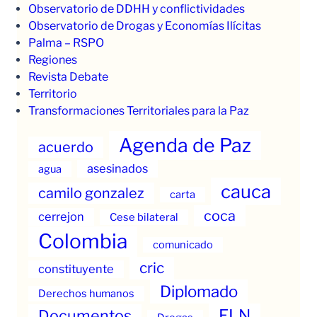
Observatorio de DDHH y conflictividades
Observatorio de Drogas y Economías Ilícitas
Palma – RSPO
Regiones
Revista Debate
Territorio
Transformaciones Territoriales para la Paz
Agenda de Paz
acuerdo
asesinados
agua
cauca
camilo gonzalez
carta
coca
cerrejon
Cese bilateral
Colombia
comunicado
cric
constituyente
Diplomado
Derechos humanos
ELN
Documentos