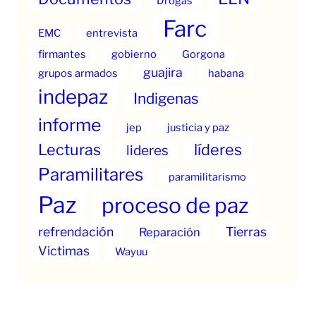
Drogas
Farc
EMC
entrevista
firmantes
gobierno
Gorgona
guajira
grupos armados
habana
indepaz
Indigenas
informe
jep
justicia y paz
Lecturas
líderes
lideres
Paramilitares
paramilitarismo
Paz
proceso de paz
refrendación
Tierras
Reparación
Victimas
Wayuu