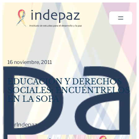
Saltar
al
contenido
16 noviembre, 2011
EDUCACIÓN Y DERECHOS
SOCIALES: ENCUÉNTRELOS
EN LA SOPA
por
Indepaz