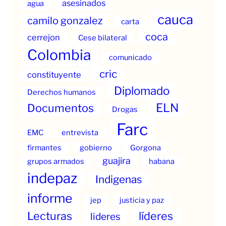
asesinados
agua
cauca
camilo gonzalez
carta
coca
cerrejon
Cese bilateral
Colombia
comunicado
cric
constituyente
Diplomado
Derechos humanos
ELN
Documentos
Drogas
Farc
EMC
entrevista
firmantes
gobierno
Gorgona
guajira
grupos armados
habana
indepaz
Indigenas
informe
jep
justicia y paz
Lecturas
líderes
lideres